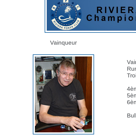
Vainqueur
Vain
Runn
Troi
4ème
5ème
6ème
Bull