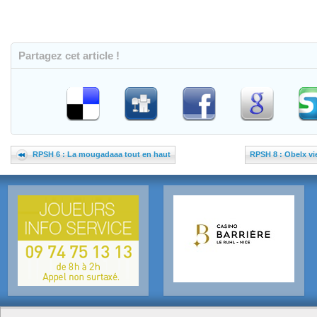
Partagez cet article !
RPSH 6 : La mougadaaa tout en haut
RPSH 8 : Obelx vi