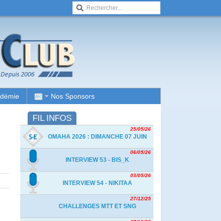
adémie
Nos Sponsors
FIL INFOS
25/05/26
OMAHA 2026 : DIMANCHE 07 JUIN
06/05/26
INTERVIEW 53 - BIS_K
03/05/26
INTERVIEW 54 - NIKITAA
27/12/25
CHALLENGES MTT ET SNG