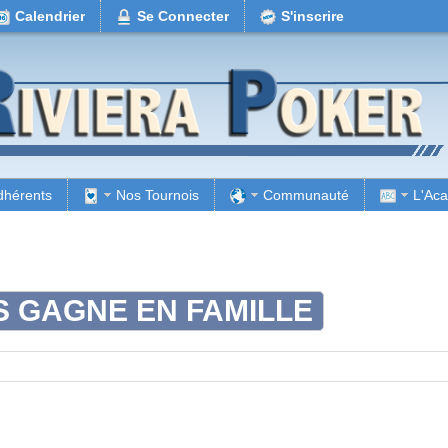
Calendrier
Se Connecter
S'inscrire
dhérents
Nos Tournois
Communauté
L'Ac
IS GAGNE EN FAMILLE