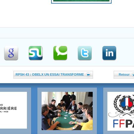
RPSH 43 : OBELX UN ESSAI TRANSFORME
Retour