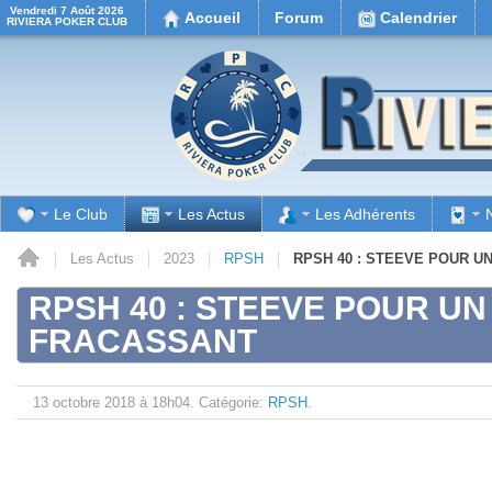
Vendredi 7 Août 2026
Accueil
Forum
Calendrier
RIVIERA POKER CLUB
Le Club
Les Actus
Les Adhérents
il
Les Actus
2023
RPSH
RPSH 40 : STEEVE POUR 
RPSH 40 : STEEVE POUR U
FRACASSANT
13 octobre 2018 à 18h04.
Catégorie:
RPSH
.