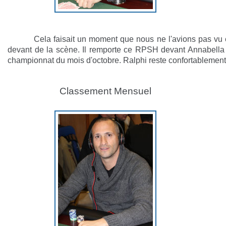
Cela faisait un moment que nous ne l'avions pas vu et
devant de la scène. Il remporte ce RPSH devant Annabella
championnat du mois d'octobre. Ralphi reste confortablement 
Classement Mensuel