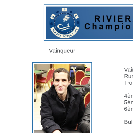
Vainqueur
Vain
Runn
Troi
4ème
5ème
6ème
Bulle