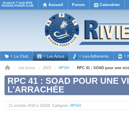
Vendredi 7 Août 2026
Accueil
Forum
Calendrier
RIVIERA POKER CLUB
Le Club
Les Actus
Les Adhérents
il
Les Actus
2023
RPSH
RPC 41 : SOAD pour une victo
RPC 41 : SOAD POUR UNE V
L'ARRACHÉE
21 octobre 2018 à 15h29.
Catégorie:
RPSH
.