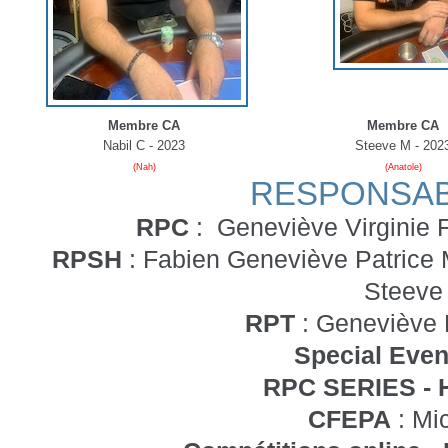
Membre CA
Membre CA
Nabil C - 2023
Steeve M - 202
(Nah)
(Anatole)
RESPONSAB
RPC
: Geneviève Virginie 
RPSH
: Fabien Geneviève Patrice
Steeve
RPT
: Geneviève N
Special Even
RPC SERIES
-
CFEPA
: Mi