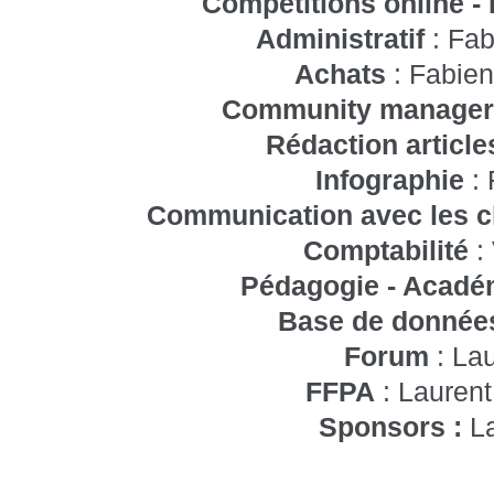
Compétitions online 
Administratif
: Fa
Achats
: Fabien
Community manage
Rédaction article
Infographie
:
Communication avec les 
Comptabilité
:
Pédagogie - Acadé
Base de donné
Forum
: Lau
FFPA
: Laurent
Sponsors :
L