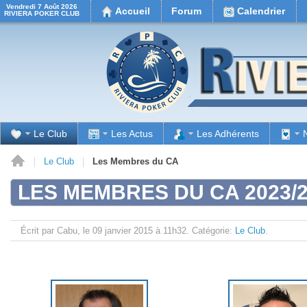
Vendredi 7 Août 2026
Accueil
Forum
Calendrier
RIVIERA POKER CLUB
Le Club
Les Actus
Les Adhérents
il
Le Club
Les Membres du CA
LES MEMBRES DU CA 2023/
Écrit par Cabu, le
09 janvier 2015 à 11h32.
Catégorie:
Le Club
.