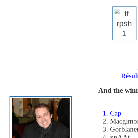
Résult
And the winne
1. Cap
2. Macgimo
3. Gorblane
4. xpAAt