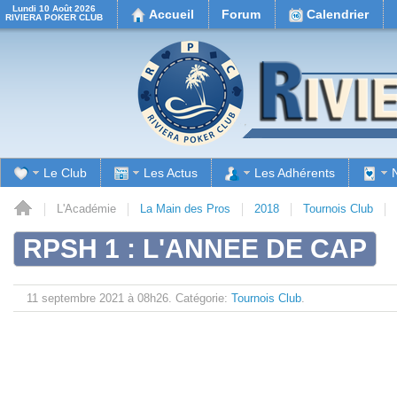
Lundi 10 Août 2026
Accueil
Forum
Calendrier
RIVIERA POKER CLUB
Le Club
Les Actus
Les Adhérents
il
L'Académie
La Main des Pros
2018
Tournois Club
RPSH 1 : L'ANNEE DE CAP
11 septembre 2021 à 08h26.
Catégorie:
Tournois Club
.