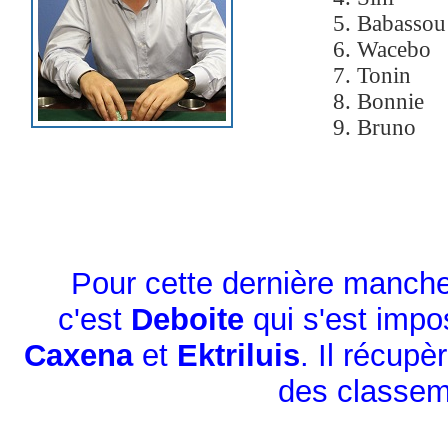
5. Babassou
6. Wacebo
7. Tonin
8. Bonnie
9. Bruno
Pour cette dernière manch
c'est
Deboite
qui s'est imp
Caxena
et
Ektriluis
.
Il récupè
des
classem