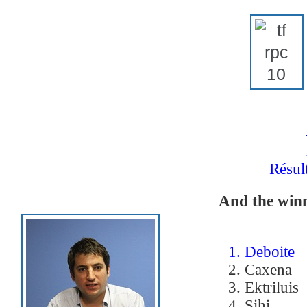
Résult
And the winne
1. Deboite
2. Caxena
3. Ektriluis
4. Sihi