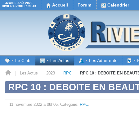
Jeudi 6 Août 2026
Accueil
Forum
Calendrier
RIVIERA POKER CLUB
Le Club
Les Actus
Les Adhérents
il
Les Actus
2023
RPC
RPC 10 : DEBOITE EN BEAUT
RPC 10 : DEBOITE EN BEAU
11 novembre 2022 à 08h06.
Catégorie:
RPC
.