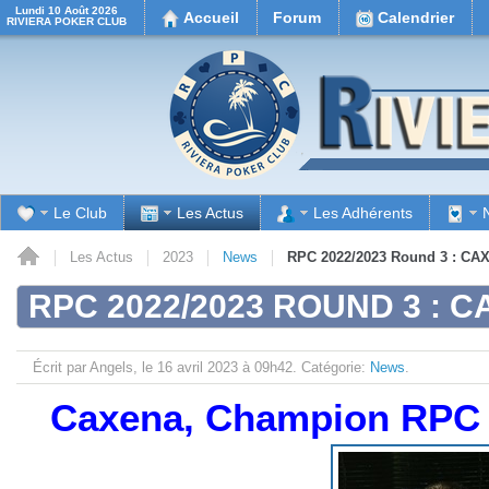
Lundi 10 Août 2026
Accueil
Forum
Calendrier
RIVIERA POKER CLUB
Le Club
Les Actus
Les Adhérents
il
Les Actus
2023
News
RPC 2022/2023 Round 3 : C
RPC 2022/2023 ROUND 3 : 
Écrit par Angels, le
16 avril 2023 à 09h42.
Catégorie:
News
.
Caxena, Champion RPC 