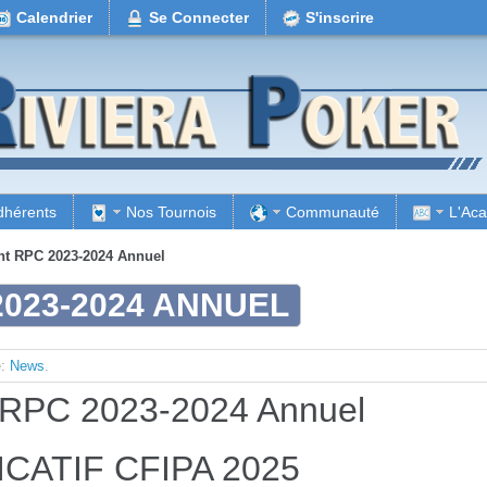
Calendrier
Se Connecter
S'inscrire
dhérents
Nos Tournois
Communauté
L'Ac
t RPC 2023-2024 Annuel
023-2024 ANNUEL
e:
News
.
 RPC 2023-2024 Annuel
ICATIF CFIPA 2025