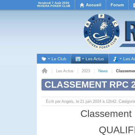
Vendredi 7 Août 2026
Accueil
Forum
RIVIERA POKER CLUB
Le Club
Les Actus
Les A
Accueil
Les Actus
2023
News
Classemen
CLASSEMENT RPC 2
Écrit par Angels, le
21 juin 2024 à 12h42.
Catégori
Classement
QUALIF