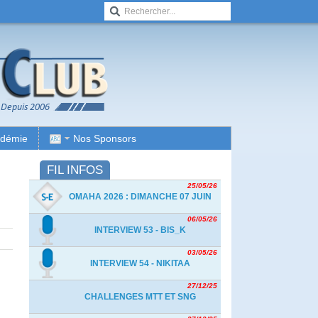
adémie
Nos Sponsors
FIL INFOS
25/05/26
OMAHA 2026 : DIMANCHE 07 JUIN
06/05/26
INTERVIEW 53 - BIS_K
03/05/26
INTERVIEW 54 - NIKITAA
27/12/25
CHALLENGES MTT ET SNG