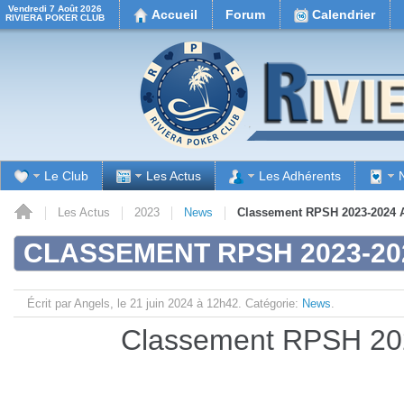
Vendredi 7 Août 2026
Accueil
Forum
Calendrier
RIVIERA POKER CLUB
Le Club
Les Actus
Les Adhérents
il
Les Actus
2023
News
Classement RPSH 2023-2024 
CLASSEMENT RPSH 2023-20
Écrit par Angels, le
21 juin 2024 à 12h42.
Catégorie:
News
.
Classement RPSH 20