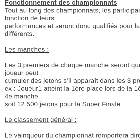
Fonctionnement des championnats
Tout au long des championnats, les participa
fonction de leurs
performances et seront donc qualifiés pour l
différents.
Les manches :
Les 3 premiers de chaque manche seront qual
joueur peut
cumuler des jetons s’il apparaît dans les 3 pr
ex : Joueur1 atteint la 1ère place lors de la 
4e manche,
soit 12 500 jetons pour la Super Finale.
Le classement général :
Le vainqueur du championnat remportera di