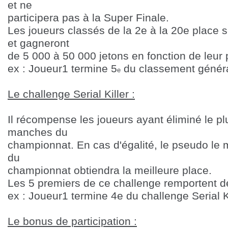
et ne
participera pas à la Super Finale.
Les joueurs classés de la 2e à la 20e place s
et gagneront
de 5 000 à 50 000 jetons en fonction de leur
ex : Joueur1 termine 5
du classement général
e
Le challenge Serial Killer :
Il récompense les joueurs ayant éliminé le p
manches du
championnat. En cas d'égalité, le pseudo le
du
championnat obtiendra la meilleure place.
Les 5 premiers de ce challenge remportent d
ex : Joueur1 termine 4e du challenge Serial Ki
Le bonus de participation :