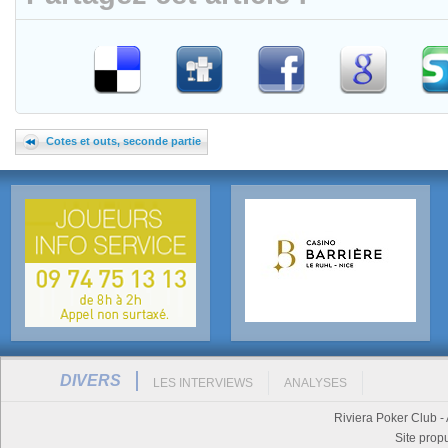
Cotes et outs, seconde partie
DIVERS
LES INTERVIEWS
ANALYSES
Riviera Poker Club -
Site prop