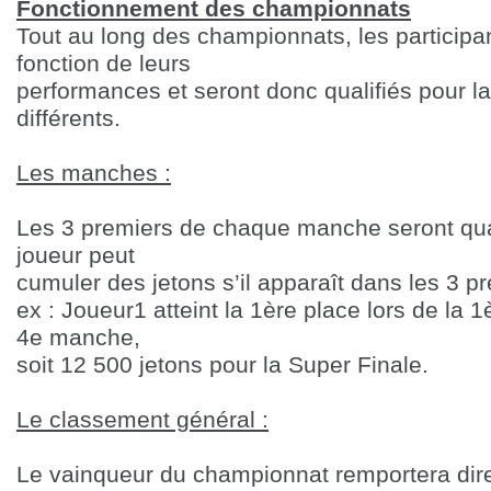
Fonctionnement des championnats
Tout au long des championnats, les participa
fonction de leurs
performances et seront donc qualifiés pour l
différents.
Les manches :
Les 3 premiers de chaque manche seront qual
joueur peut
cumuler des jetons s’il apparaît dans les 3 pr
ex : Joueur1 atteint la 1ère place lors de la 
4e manche,
soit 12 500 jetons pour la Super Finale.
Le classement général :
Le vainqueur du championnat remportera di