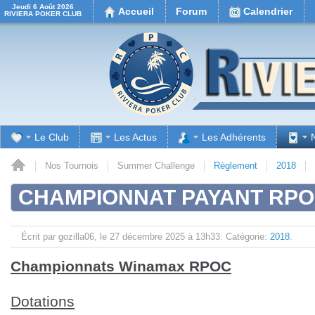
Jeudi 6 Août 2026
Accueil
Forum
Calendrier
RIVIERA POKER CLUB
Le Club
Les Actus
Les Adhérents
il
Nos Tournois
Summer Challenge
Règlement
2018
CHAMPIONNAT PAYANT RP
Écrit par gozilla06, le
27 décembre 2025 à 13h33.
Catégorie:
2018
.
Championnats Winamax RPOC
Dotations