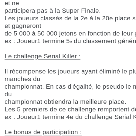
et ne
participera pas à la Super Finale.
Les joueurs classés de la 2e à la 20e place s
et gagneront
de 5 000 à 50 000 jetons en fonction de leur
ex : Joueur1 termine 5
du classement général
e
Le challenge Serial Killer :
Il récompense les joueurs ayant éliminé le p
manches du
championnat. En cas d'égalité, le pseudo le
du
championnat obtiendra la meilleure place.
Les 5 premiers de ce challenge remportent d
ex : Joueur1 termine 4e du challenge Serial Ki
Le bonus de participation :