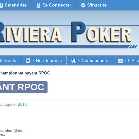
Calendrier
Se Connecter
S'inscrire
dhérents
Nos Tournois
Communauté
L'Ac
hampionnat payant RPOC
ANT RPOC
Catégorie:
2018
.
manches (droits
iés.