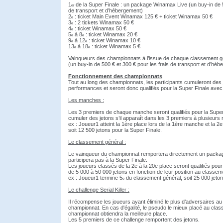
1
de la Super Finale : un package Winamax Live (un buy-in de
er
de transport et d’hébergement)
2
: ticket Main Event Winamax 125
€
+ ticket Winamax 50
€
e
3
: 2 tickets Winamax 50
€
e
4
: ticket Winamax 50
€
e
5
à 8
: ticket Winamax 20
€
e
e
9
à 12
: ticket Winamax 10
€
e
e
13
à 18
: ticket Winamax 5
€
e
e
Vainqueurs des championnats à l’issue de chaque classement 
(un buy-in de 500
€
et 300
€
pour les frais de transport et d’héb
Fonctionnement des championnats
Tout au long des championnats, les participants cumuleront des 
performances et seront donc qualifiés pour la Super Finale avec 
Les manches :
Les 3 premiers de chaque manche seront qualifiés pour la Super
cumuler des jetons s’il apparaît dans les 3 premiers à plusieurs 
ex : Joueur1 atteint la 1ère place lors de la 1ère manche et la 2
soit 12 500 jetons pour la Super Finale.
Le classement général :
Le vainqueur du championnat remportera directement un packa
participera pas à la Super Finale.
Les joueurs classés de la 2e à la 20e place seront qualifiés pour
de 5 000 à 50 000 jetons en fonction de leur position au classem
ex : Joueur1 termine 5
du classement général, soit 25 000 jeto
e
Le challenge Serial Killer :
Il récompense les joueurs ayant éliminé le plus d’adversaires 
championnat. En cas d'égalité, le pseudo le mieux placé au cla
championnat obtiendra la meilleure place.
Les 5 premiers de ce challenge remportent des jetons.