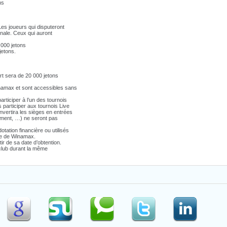
ns
Les joueurs qui disputeront
inale. Ceux qui auront
 000 jetons
jetons.
art sera de 20 000 jetons
inamax et sont accessibles sans
ticiper à l’un des tournois
participer aux tournois Live
vertira les sièges en entrées
ement,
…
) ne seront pas
ation financière ou utilisés
nte de Winamax.
r de sa date d’obtention.
club durant la même