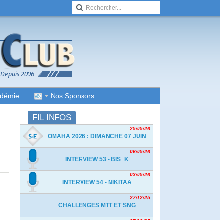
adémie
Nos Sponsors
FIL INFOS
25/05/26
OMAHA 2026 : DIMANCHE 07 JUIN
06/05/26
INTERVIEW 53 - BIS_K
03/05/26
INTERVIEW 54 - NIKITAA
27/12/25
CHALLENGES MTT ET SNG