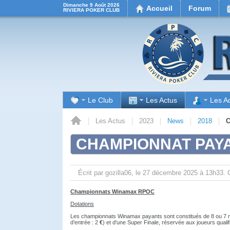
Dimanche 9 Août 2026
Accueil
Forum
RIVIERA POKER CLUB
Le Club
Les Actus
Les A
Accueil
Les Actus
2023
News
2018
C
CHAMPIONNAT PAY
Écrit par gozilla06, le
27 décembre 2025 à 13h33.
Championnats Winamax RPOC
Dotations
Les championnats Winamax payants sont constitués de 8 ou 7 
d’entrée : 2
€
) et d'une Super Finale, réservée aux joueurs qualif