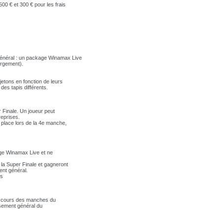
 500
€
et 300
€
pour les frais
général : un package Winamax Live
ergement).
jetons en fonction de leurs
des tapis différents.
 Finale. Un joueur peut
reprises.
e place lors de la 4e manche,
ge Winamax Live et ne
 la Super Finale et gagneront
ent général.
ns
au cours des manches du
ssement général du