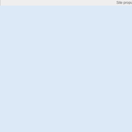
Site prop