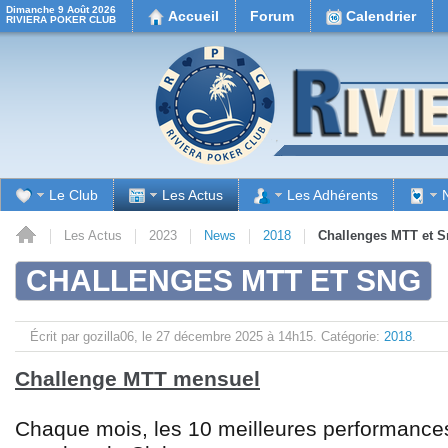
Dimanche 9 Août 2026
Accueil
Forum
Calendrier
RIVIERA POKER CLUB
Le Club
Les Actus
Les Adhérents
il
Les Actus
2023
News
2018
Challenges MTT et 
CHALLENGES MTT ET SNG
Écrit par gozilla06, le
27 décembre 2025 à 14h15.
Catégorie:
2018
.
Challenge MTT mensuel
Chaque mois, les 10 meilleures performance