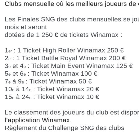
Clubs mensuelle où les meilleurs joueurs de 
Les Finales SNG des clubs mensuelles se jou
mois et seront
dotées de 1 250
€
de tickets Winamax :
1
: 1 Ticket High Roller Winamax 250
€
er
2
: 1 Ticket Battle Royal Winamax 200
€
e
3
et 4
: Ticket Main Event Winamax 125
€
e
e
5
et 6
: Ticket Winamax 100
€
e
e
7
à 9
: Ticket Winamax 50
€
e
e
10
à 14
: Ticket Winamax 20
€
e
e
15
à 24
: Ticket Winamax 10
€
e
e
Le classement des joueurs du club est dispon
l’application Winamax
.
Règlement du Challenge SNG des clubs