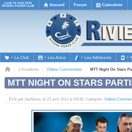
Lundi 10 Août 2026
Accueil
Forum
Calendrier
RIVIERA POKER CLUB
Le Club
Les Actus
Les Adhérents
il
L'Académie
Vidéos Commentées
MTT Night On Stars Par
MTT NIGHT ON STARS PARTI
Écrit par JayNissa, le
23 avril 2012 à 02h38.
Catégorie:
Vidéos Commen