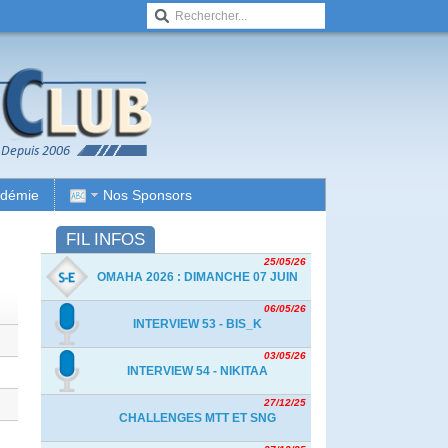
adémie
Nos Sponsors
FIL INFOS
25/05/26
OMAHA 2026 : DIMANCHE 07 JUIN
06/05/26
INTERVIEW 53 - BIS_K
03/05/26
INTERVIEW 54 - NIKITAA
27/12/25
CHALLENGES MTT ET SNG