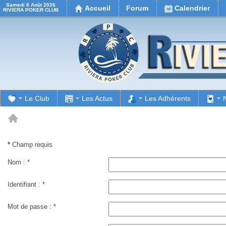
Samedi 8 Août 2026
Accueil
Forum
Calendrier
RIVIERA POKER CLUB
Le Club
Les Actus
Les Adhérents
il
*
Champ requis
Nom :
*
Identifiant :
*
Mot de passe :
*