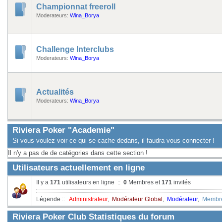
Championnat freeroll
Moderateurs:
Wina_Borya
Challenge Interclubs
Moderateurs:
Wina_Borya
Actualités
Moderateurs:
Wina_Borya
Riviera Poker "Academie"
Si vous voulez voir ce qui se cache dedans, il faudra vous connecter !
Il n'y a pas de de catégories dans cette section !
Utilisateurs actuellement en ligne
Il y a
171
utilisateurs en ligne ::
0
Membres et
171
invités
Légende ::
Administrateur
,
Modérateur Global
,
Modérateur
,
Membr
Riviera Poker Club Statistiques du forum