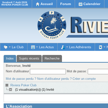
Vendredi 7 Août 2026
Accueil
Forum
Calendrier
RIVIERA POKER CLUB
Le Club
Les Actus
Les Adhérents
Index
Sujets récents
Recherche
Bienvenue,
Invité
Nom d'utilisateur
Mot de passe:
Mot de passe perdu ?
Nom d'utilisateur perdu ?
Créer un compte
Riviera Poker Club
(1 visualisation(s)) (1) Invité
L'Association