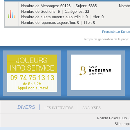
Nombre de Messages:
60123
|
Sujets:
5885
Nombre
Nombre de Sections:
6
|
Catégories:
33
Nombre de sujets ouverts aujourd'hui:
0
|
Hier:
0
Nombre de réponses aujourd'hui:
0
|
Hier:
0
Propulsé par
Kune
Temps de génération de la page:
DIVERS
LES INTERVIEWS
ANALYSES
Riviera Poker Club -
Site prop