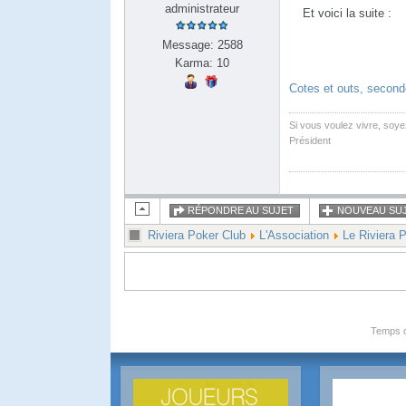
administrateur
Et voici la suite :
Message: 2588
Karma: 10
Cotes et outs, second
Si vous voulez vivre, soye
Président
RÉPONDRE AU SUJET
NOUVEAU SU
Riviera Poker Club
L'Association
Le Riviera 
Temps d