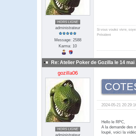
HORS LIGNE
administrateur
Si vous voulez vivre, soye
Président
Message: 2588
Karma: 10
Re: Atelier Poker de Gozilla le 14 ma
gozilla06
COTE
2024-05-21 20:29:16
Hello le RPC,
A la demande des mem
HORS LIGNE
loupé, voici la vidé
administrateur