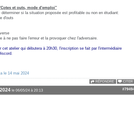
 "Cotes et outs, mode d'emploi"
déterminer si la situation proposée est profitable ou non en étudiant:
e d'outs
nverse
e à ne pas faire l'erreur et la provoquer chez l'adversaire.
 cet atelier qui débutera à 20h30, l'inscription se fait par l'intermédiaire
Discord.
la le 14 mai 2024
RÉPONDRE
CITER
#7949
i 2024
le 06/05/24 à 20:13