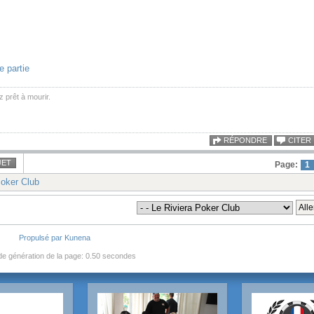
e partie
z prêt à mourir.
RÉPONDRE
CITER
JET
Page:
1
Poker Club
Propulsé par
Kunena
e génération de la page: 0.50 secondes