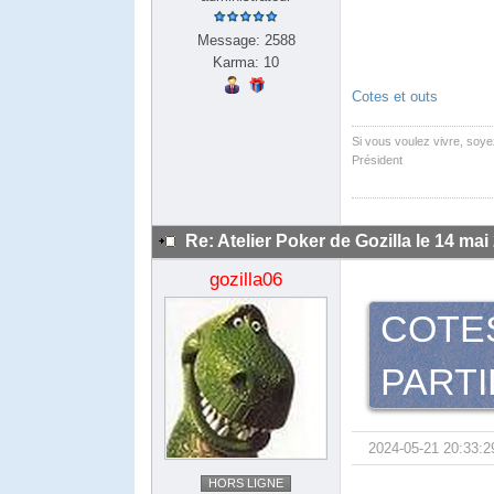
Message: 2588
Karma: 10
Cotes et outs
Si vous voulez vivre, soye
Président
Re: Atelier Poker de Gozilla le 14 ma
gozilla06
COTE
PARTI
2024-05-21 20:33:29
HORS LIGNE