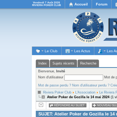
Vendredi 7 Août 2026
Accueil
Forum
RIVIERA POKER CLUB
Le Club
Les Actus
Les A
Index
Sujets récents
Recherche
Bienvenue,
Invité
Nom d'utilisateur
Mot de 
Mot de passe perdu ?
Nom d'utilisateur perdu ?
Cré
Riviera Poker Club
L'Association
Le Riviera 
Atelier Poker de Gozilla le 14 mai 2024
(1 v
RÉPONDRE AU SUJET
NOUVEAU SU
SUJET: Atelier Poker de Gozilla le 14