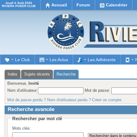
Jeudi 6 Août 2026
Accueil
Forum
Calendrier
RIVIERA POKER CLUB
Le Club
Les Actus
Les Adhérents
Index
Sujets récents
Recherche
Bienvenue,
Invité
Nom d'utilisateur
Mot de passe:
Mot de passe perdu ?
Nom d'utilisateur perdu ?
Créer un compte
Recherche avancée
Rechercher par mot clé
Mots clés: