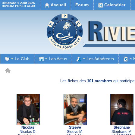
Dimanche 9 Août 2026
Accueil
Forum
Calendrier
RIVIERA POKER CLUB
Le Club
Les Actus
Les Adhérents
il